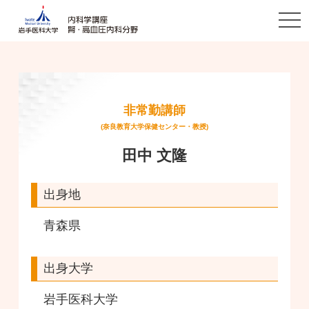
togg
navi
非常勤講師
(奈良教育大学保健センター・教授)
田中 文隆
出身地
青森県
出身大学
岩手医科大学